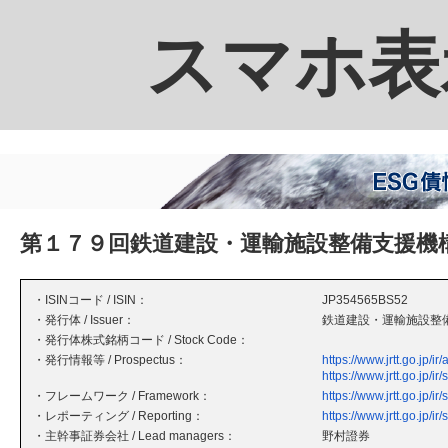
スマホ表
第１７９回鉄道建設・運輸施設整備支援機
・ISINコード / ISIN：
JP354565BS52
・発行体 / Issuer：
鉄道建設・運輸施設整
・発行体株式銘柄コード / Stock Code：
・発行情報等 / Prospectus：
https://www.jrtt.go.jp/
https://www.jrtt.go.jp/ir
・フレームワーク / Framework：
https://www.jrtt.go.jp/ir
・レポーティング / Reporting：
https://www.jrtt.go.jp/ir
・主幹事証券会社 / Lead managers：
野村證券