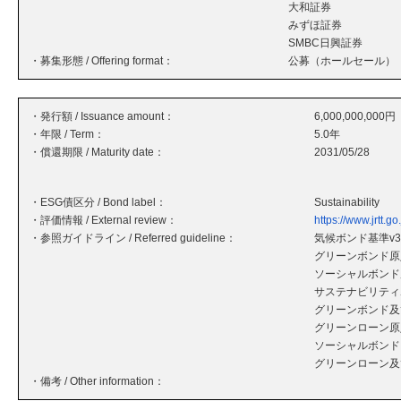
大和証券
みずほ証券
SMBC日興証券
・募集形態 / Offering format：
公募（ホールセール）
・発行額 / Issuance amount：
6,000,000,000円
・年限 / Term：
5.0年
・償還期限 / Maturity date：
2031/05/28
・ESG債区分 / Bond label：
Sustainability
・評価情報 / External review：
https://www.jrtt.go
・参照ガイドライン / Referred guideline：
気候ボンド基準v3.
グリーンボンド原則
ソーシャルボンド原
サステナビリティボ
グリーンボンド及
グリーンローン原則
ソーシャルボンド
グリーンローン及
・備考 / Other information：