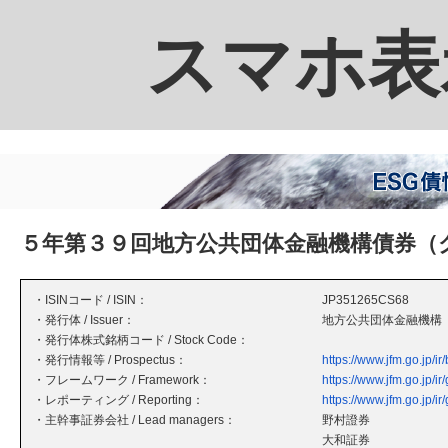
スマホ表
５年第３９回地方公共団体金融機構債券（
・ISINコード / ISIN：
JP351265CS68
・発行体 / Issuer：
地方公共団体金融機構
・発行体株式銘柄コード / Stock Code：
・発行情報等 / Prospectus：
https://www.jfm.go.jp/i
・フレームワーク / Framework：
https://www.jfm.go.jp/i
・レポーティング / Reporting：
https://www.jfm.go.jp/i
・主幹事証券会社 / Lead managers：
野村證券
大和証券