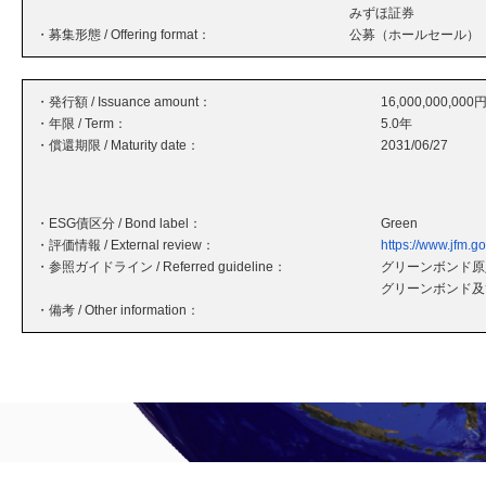
みずほ証券
・募集形態 / Offering format：
公募（ホールセール）
・発行額 / Issuance amount：
16,000,000,000
・年限 / Term：
5.0年
・償還期限 / Maturity date：
2031/06/27
・ESG債区分 / Bond label：
Green
・評価情報 / External review：
https://www.jfm.go
・参照ガイドライン / Referred guideline：
グリーンボンド原則
グリーンボンド及
・備考 / Other information：