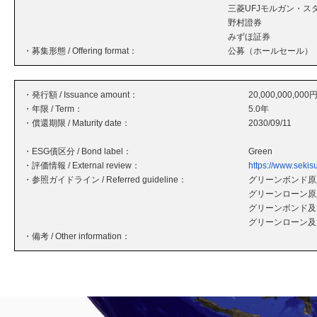
三菱UFJモルガン・ス
野村證券
みずほ証券
・募集形態 / Offering format：
公募（ホールセール）
・発行額 / Issuance amount：
20,000,000,000
・年限 / Term：
5.0年
・償還期限 / Maturity date：
2030/09/11
・ESG債区分 / Bond label：
Green
・評価情報 / External review：
https://www.sekisu
・参照ガイドライン / Referred guideline：
グリーンボンド原則
グリーンローン原則
グリーンボンド及
グリーンローン及
・備考 / Other information：