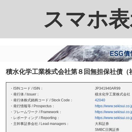
スマホ表
積水化学工業株式会社第８回無担保社債（
・ISINコード / ISIN：
JP341940AR99
・発行体 / Issuer：
積水化学工業株式会社
・発行体株式銘柄コード / Stock Code：
42040
・発行情報等 / Prospectus：
https://www.sekisui.co.j
・フレームワーク / Framework：
https://www.sekisui.co.j
・レポーティング / Reporting：
https://www.sekisui.co.j
・主幹事証券会社 / Lead managers：
大和証券
SMBC日興証券