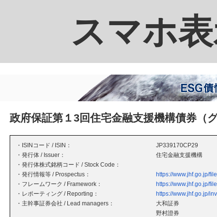
スマホ表
政府保証第１3回住宅金融支援機構債券（
・ISINコード / ISIN：
JP339170CP29
・発行体 / Issuer：
住宅金融支援機構
・発行体株式銘柄コード / Stock Code：
・発行情報等 / Prospectus：
https://www.jhf.go.jp/f
・フレームワーク / Framework：
https://www.jhf.go.jp/f
・レポーティング / Reporting：
https://www.jhf.go.jp/in
・主幹事証券会社 / Lead managers：
大和証券
野村證券