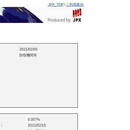
JPX_TOP
/
ご利用案内
2021/02/05
財投機関等
0.357%
e：
2021/02/15