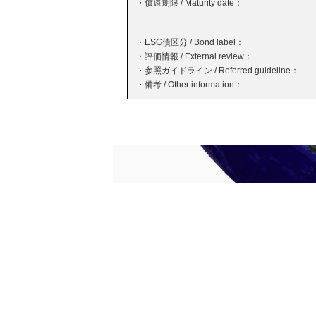
・償還期限 / Maturity date：
・ESG債区分 / Bond label：
・評価情報 / External review：
・参照ガイドライン / Referred guideline：
・備考 / Other information：