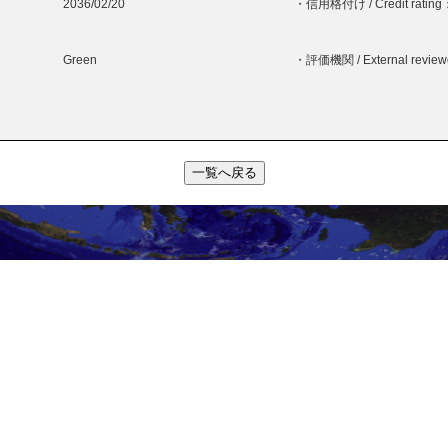
2036/02/20
・信用格付け / Credit rating
Green
・評価機関 / External revie
一覧へ戻る