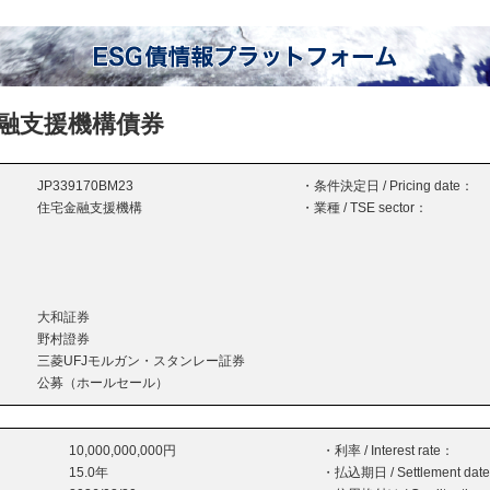
融支援機構債券
JP339170BM23
・条件決定日 / Pricing date：
住宅金融支援機構
・業種 / TSE sector：
大和証券
野村證券
三菱UFJモルガン・スタンレー証券
公募（ホールセール）
10,000,000,000円
・利率 / Interest rate：
15.0年
・払込期日 / Settlement dat