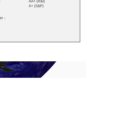
：
AA+ (R&I)
A+ (S&P)
wer：