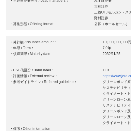
・主幹事証券会社 / Lead managers：
みずほ証券
大和証券
三菱UFJモルガン・ス
野村證券
・募集形態 / Offering format：
公募（ホールセール）
・発行額 / Issuance amount：
10,000,000,000
・年限 / Term：
7.0年
・償還期限 / Maturity date：
2032/11/25
・ESG債区分 / Bond label：
TLB
・評価情報 / External review：
https://www.jera.c
・参照ガイドライン / Referred guideline：
グリーンボンド原則
サステナビリティ・
クライメート・ト
グリーンローン原則
サステナビリティ
グリーンボンド及
グリーンローン及
クライメート・ト
・備考 / Other information：