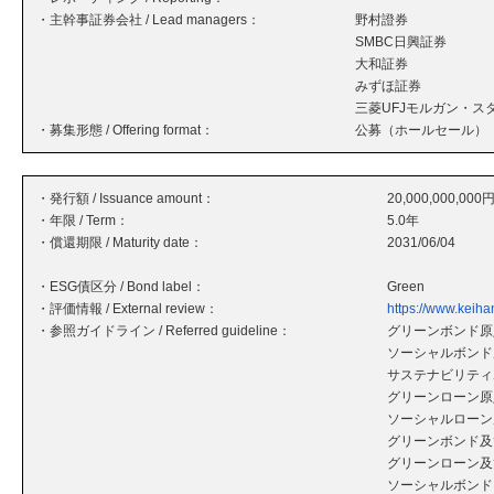
・主幹事証券会社 / Lead managers：
野村證券
SMBC日興証券
大和証券
みずほ証券
三菱UFJモルガン・ス
・募集形態 / Offering format：
公募（ホールセール）
・発行額 / Issuance amount：
20,000,000,000
・年限 / Term：
5.0年
・償還期限 / Maturity date：
2031/06/04
・ESG債区分 / Bond label：
Green
・評価情報 / External review：
https://www.keihan
・参照ガイドライン / Referred guideline：
グリーンボンド原則
ソーシャルボンド原
サステナビリティボ
グリーンローン原則
ソーシャルローン原
グリーンボンド及
グリーンローン及
ソーシャルボンド