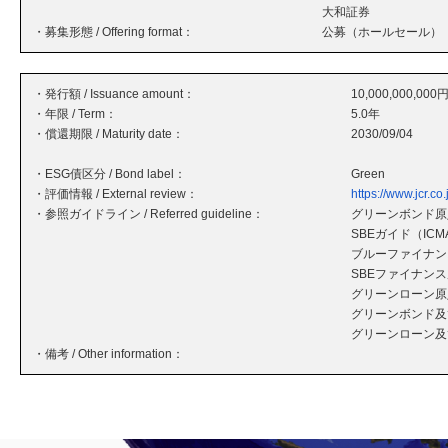
大和証券
・募集形態 / Offering format：
公募（ホールセール）
・発行額 / Issuance amount：
10,000,000,000
・年限 / Term：
5.0年
・償還期限 / Maturity date：
2030/09/04
・ESG債区分 / Bond label：
Green
・評価情報 / External review：
https://www.jcr.co
・参照ガイドライン / Referred guideline：
グリーンボンド原則
SBEガイド（ICM
ブルーファイナン
SBEファイナンス原
グリーンローン原則
グリーンボンド及
グリーンローン及
・備考 / Other information：