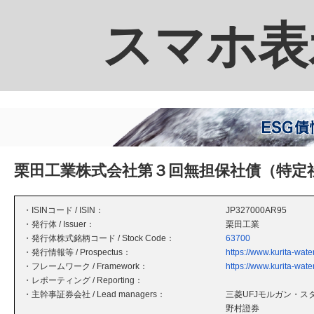
スマホ表
栗田工業株式会社第３回無担保社債（特定
・ISINコード / ISIN：
JP327000AR95
・発行体 / Issuer：
栗田工業
・発行体株式銘柄コード / Stock Code：
63700
・発行情報等 / Prospectus：
https://www.kurita-wa
・フレームワーク / Framework：
https://www.kurita-wa
・レポーティング / Reporting：
・主幹事証券会社 / Lead managers：
三菱UFJモルガン・ス
野村證券