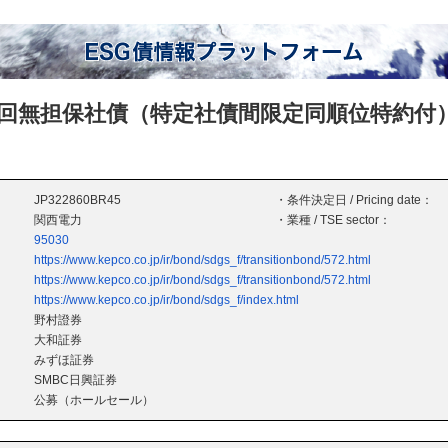
回無担保社債（特定社債間限定同順位特約付
JP322860BR45
・条件決定日 / Pricing date：
関西電力
・業種 / TSE sector：
95030
https://www.kepco.co.jp/ir/bond/sdgs_f/transitionbond/572.html
https://www.kepco.co.jp/ir/bond/sdgs_f/transitionbond/572.html
https://www.kepco.co.jp/ir/bond/sdgs_f/index.html
野村證券
大和証券
みずほ証券
SMBC日興証券
公募（ホールセール）