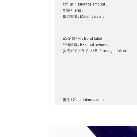
・発行額 / Issuance amount：
・年限 / Term：
・償還期限 / Maturity date：
・ESG債区分 / Bond label：
・評価情報 / External review：
・参照ガイドライン / Referred guideline：
・備考 / Other information：