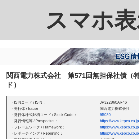
スマホ表
関西電力株式会社 第571回無担保社債
ド）
・ISINコード / ISIN：
JP322860AR46
・発行体 / Issuer：
関西電力株式会社
・発行体株式銘柄コード / Stock Code：
95030
・発行情報等 / Prospectus：
https://www.kepco.co.jp
・フレームワーク / Framework：
https://www.kepco.co.jp
・レポーティング / Reporting：
https://www.kepco.co.jp