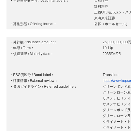
・主幹事証券会社 / Lead managers：
大和証券
野村證券
三菱UFJモルガン・ス
東海東京証券
・募集形態 / Offering format：
公募（ホールセール）
・発行額 / Issuance amount：
25,000,000,000
・年限 / Term：
10.1年
・償還期限 / Maturity date：
2035/04/25
・ESG債区分 / Bond label：
Transition
・評価情報 / External review：
https://www.kepc
・参照ガイドライン / Referred guideline：
グリーンボンド原則
グリーンローン原則
サステナビリティ・
サステナビリティ
グリーンボンド及
グリーンローン及
クライメート・ト
クライメート・ト