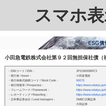
スマホ表
小田急電鉄株式会社第９２回無担保社債（
・ISINコード / ISIN：
JP319600BRC5
・発行体 / Issuer：
小田急電鉄
・発行体株式銘柄コード / Stock Code：
90070
・発行情報等 / Prospectus：
https://www.odakyu.jp
・フレームワーク / Framework：
https://www.odakyu.jp/i
・レポーティング / Reporting：
https://www.odakyu.jp/ir
・主幹事証券会社 / Lead managers：
SMBC日興証券
大和証券