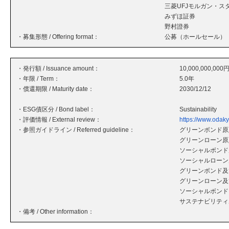
三菱UFJモルガン・ス
みずほ証券
野村證券
・募集形態 / Offering format：
公募（ホールセール）
・発行額 / Issuance amount：
10,000,000,000
・年限 / Term：
5.0年
・償還期限 / Maturity date：
2030/12/12
・ESG債区分 / Bond label：
Sustainability
・評価情報 / External review：
https://www.odakyu
・参照ガイドライン / Referred guideline：
グリーンボンド原則
グリーンローン原則
ソーシャルボンド原
ソーシャルローン原
グリーンボンド及
グリーンローン及
ソーシャルボンド
サステナビリティボ
・備考 / Other information：