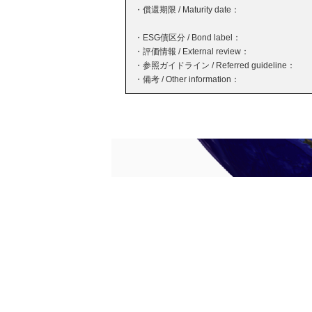
・償還期限 / Maturity date：
・ESG債区分 / Bond label：
・評価情報 / External review：
・参照ガイドライン / Referred guideline：
・備考 / Other information：