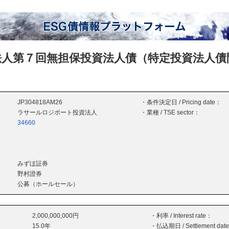
人第７回無担保投資法人債（特定投資法人債
JP304818AM26
・条件決定日 / Pricing date：
ラサールロジポート投資法人
・業種 / TSE sector：
34660
みずほ証券
野村證券
公募（ホールセール）
2,000,000,000円
・利率 / Interest rate：
15.0年
・払込期日 / Settlement dat