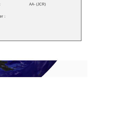
：
AA- (JCR)
wer：