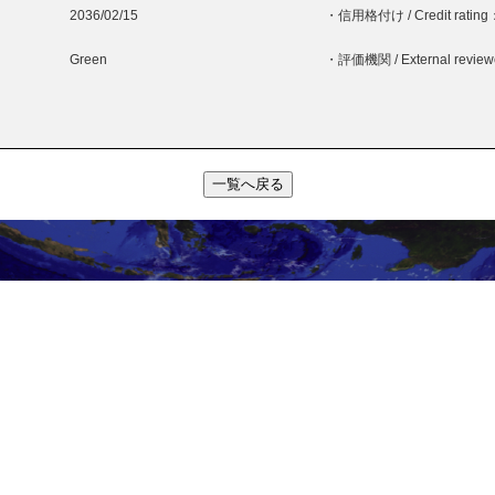
2036/02/15
・信用格付け / Credit rating
Green
・評価機関 / External revie
一覧へ戻る