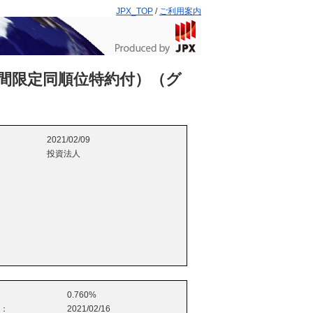
JPX_TOP
/
ご利用案内
間限定同順位特約付）（グ
2021/02/09
投資法人
0.760%
e：
2021/02/16