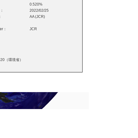
0.520%
e：
2022/02/25
：
AA (JCR)
wer：
JCR
20（環境省）