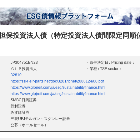
担保投資法人債（特定投資法人債間限定同順
JP304751BN23
・条件決定日 / Pricing date：
ＧＬＰ投資法人
・業種 / TSE sector：
32810
https://ssl4.eir-parts.net/doc/3281/tdnet/2088124/00.pdf
https://www.glpjreit.com/ja/esg/sustainabilityfinance.html
https://www.glpjreit.com/ja/esg/sustainabilityfinance.html
SMBC日興証券
野村證券
みずほ証券
三菱UFJモルガン・スタンレー証券
公募（ホールセール）