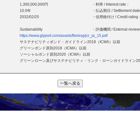
1,300,000,000円
・利率 / Interest rate：
10.0年
・払込期日 / Settlement dat
2032/02/25
・信用格付け / Credit rating
Sustainability
・評価機関 / External revie
https://www.glpjreit.com/assets/file/esg/jcr_ja_15.pdf
サステナビリティボンド・ガイドライン2018（ICMA）以前
グリーンボンド原則2018（ICMA）以前
ソーシャルボンド原則2020（ICMA）以前
グリーンローン及びサステナビリティ・リンク・ローンガイドライン20
一覧へ戻る