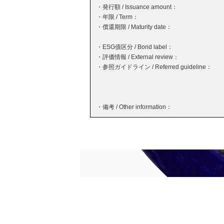
・発行額 / Issuance amount：
・年限 / Term：
・償還期限 / Maturity date：
・ESG債区分 / Bond label：
・評価情報 / External review：
・参照ガイドライン / Referred guideline：
・備考 / Other information：