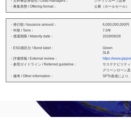
・主幹事証券会社 / Lead managers：
シティグループ証券
・募集形態 / Offering format：
公募（ホールセール）
・発行額 / Issuance amount：
6,000,000,000円
・年限 / Term：
7.0年
・償還期限 / Maturity date：
2028/09/28
・ESG債区分 / Bond label：
Green
SLB
・評価情報 / External review：
https://www.glpjre
・参照ガイドライン / Referred guideline：
サステナビリティ・
グリーンローン及
・備考 / Other information：
SPTs達成により