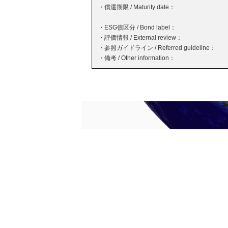
・償還期限 / Maturity date：
・ESG債区分 / Bond label：
・評価情報 / External review：
・参照ガイドライン / Referred guideline：
・備考 / Other information：