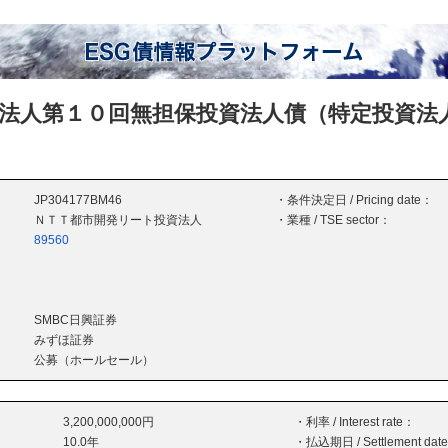
法人第１０回無担保投資法人債（特定投資法
JP304177BM46
・条件決定日 / Pricing date：
ＮＴＴ都市開発リート投資法人
・業種 / TSE sector：
89560
SMBC日興証券
みずほ証券
公募（ホールセール）
3,200,000,000円
・利率 / Interest rate：
10.0年
・払込期日 / Settlement dat