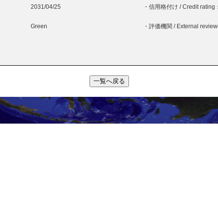
2031/04/25
・信用格付け / Credit rating
Green
・評価機関 / External revie
一覧へ戻る