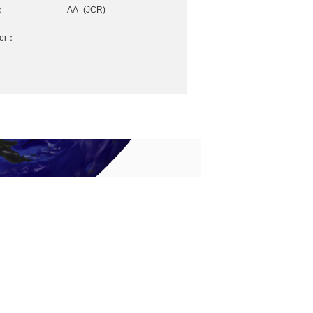
：
AA- (JCR)
wer：