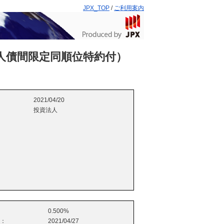
JPX_TOP
/
ご利用案内
人債間限定同順位特約付）
2021/04/20
投資法人
0.500%
e：
2021/04/27