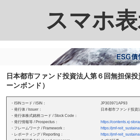
スマホ表
日本都市ファンド投資法人第６回無担保投
ーンボンド）
・ISINコード / ISIN：
JP303971AP93
・発行体 / Issuer：
日本都市ファンド投資
・発行体株式銘柄コード / Stock Code：
・発行情報等 / Prospectus：
https://contents.xj-s
・フレームワーク / Framework：
https://jmf-reit_sustain
・レポーティング / Reporting：
https://jmf-reit_sustain