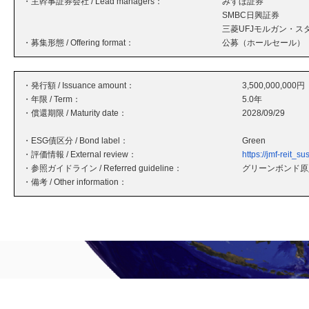
・主幹事証券会社 / Lead managers：
みずほ証券
SMBC日興証券
三菱UFJモルガン・ス
・募集形態 / Offering format：
公募（ホールセール）
・発行額 / Issuance amount：
3,500,000,000円
・年限 / Term：
5.0年
・償還期限 / Maturity date：
2028/09/29
・ESG債区分 / Bond label：
Green
・評価情報 / External review：
https://jmf-reit_
・参照ガイドライン / Referred guideline：
グリーンボンド原則
・備考 / Other information：