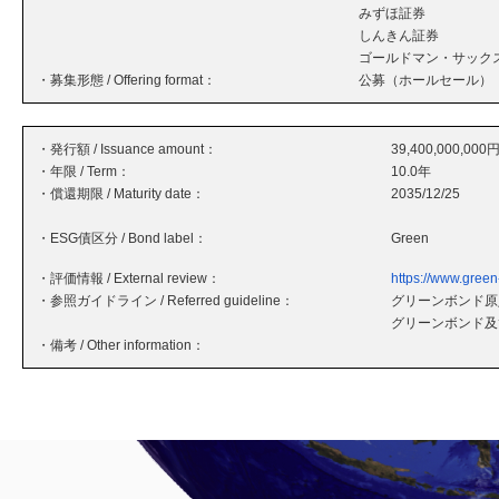
みずほ証券
しんきん証券
ゴールドマン・サック
・募集形態 / Offering format：
公募（ホールセール）
・発行額 / Issuance amount：
39,400,000,000
・年限 / Term：
10.0年
・償還期限 / Maturity date：
2035/12/25
・ESG債区分 / Bond label：
Green
・評価情報 / External review：
https://www.green
・参照ガイドライン / Referred guideline：
グリーンボンド原則
グリーンボンド及
・備考 / Other information：