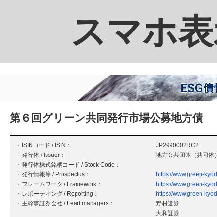
スマホ表
第６回グリーン共同発行市場公募地方債
・ISINコード / ISIN：
JP2990002RC2
・発行体 / Issuer：
地方公共団体（共同体
・発行体株式銘柄コード / Stock Code：
・発行情報等 / Prospectus：
https://www.green-kyod
・フレームワーク / Framework：
https://www.green-kyod
・レポーティング / Reporting：
https://www.green-kyod
・主幹事証券会社 / Lead managers：
野村證券
大和証券