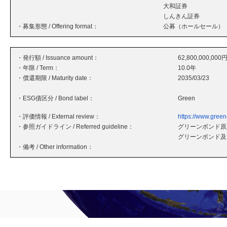
大和証券
しんきん証券
・募集形態 / Offering format：
公募（ホールセール）
・発行額 / Issuance amount：
62,800,000,000
・年限 / Term：
10.0年
・償還期限 / Maturity date：
2035/03/23
・ESG債区分 / Bond label：
Green
・評価情報 / External review：
https://www.green
・参照ガイドライン / Referred guideline：
グリーンボンド原則
グリーンボンド及
・備考 / Other information：