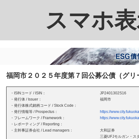
スマホ表
福岡市２０２５年度第７回公募公債（グリ
・ISINコード / ISIN：
JP2401302S16
・発行体 / Issuer：
福岡市
・発行体株式銘柄コード / Stock Code：
・発行情報等 / Prospectus：
https://www.city.fukuo
・フレームワーク / Framework：
https://www.city.fukuo
・レポーティング / Reporting：
・主幹事証券会社 / Lead managers：
大和証券
三菱UFJモルガン・ス