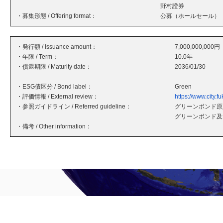
野村證券
・募集形態 / Offering format：
公募（ホールセール）
・発行額 / Issuance amount：
7,000,000,000円
・年限 / Term：
10.0年
・償還期限 / Maturity date：
2036/01/30
・ESG債区分 / Bond label：
Green
・評価情報 / External review：
https://www.city.
・参照ガイドライン / Referred guideline：
グリーンボンド原則
グリーンボンド及
・備考 / Other information：