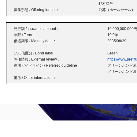
野村證券
・募集形態 / Offering format：
公募（ホールセール）
・発行額 / Issuance amount：
10,000,000,000
・年限 / Term：
10.0年
・償還期限 / Maturity date：
2035/08/29
・ESG債区分 / Bond label：
Green
・評価情報 / External review：
https://www.pref.
・参照ガイドライン / Referred guideline：
グリーンボンド原則
グリーンボンド及
・備考 / Other information：