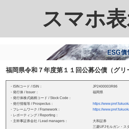
スマホ表
福岡県令和７年度第１１回公募公債（グリ
・ISINコード / ISIN：
JP2400003R86
・発行体 / Issuer：
福岡県
・発行体株式銘柄コード / Stock Code：
・発行情報等 / Prospectus：
https://www.pref.fukuo
・フレームワーク / Framework：
https://www.pref.fukuo
・レポーティング / Reporting：
・主幹事証券会社 / Lead managers：
大和証券
三菱UFJモルガン・ス