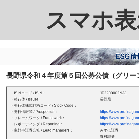
スマホ表
長野県令和４年度第５回公募公債（グリー
・ISINコード / ISIN：
JP2200002NA1
・発行体 / Issuer：
長野県
・発行体株式銘柄コード / Stock Code：
・発行情報等 / Prospectus：
https://www.pref.nagano
・フレームワーク / Framework：
https://www.pref.nagano
・レポーティング / Reporting：
https://www.pref.nagano
・主幹事証券会社 / Lead managers：
みずほ証券
野村證券