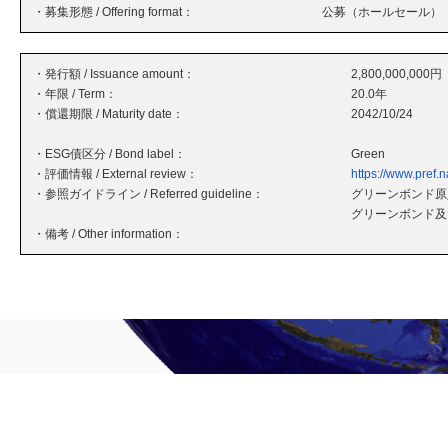
・募集形態 / Offering format：
公募（ホールセール）
・発行額 / Issuance amount：
2,800,000,000円
・年限 / Term：
20.0年
・償還期限 / Maturity date：
2042/10/24
・ESG債区分 / Bond label：
Green
・評価情報 / External review：
https://www.pref.
・参照ガイドライン / Referred guideline：
グリーンボンド原則
グリーンボンド及
・備考 / Other information：