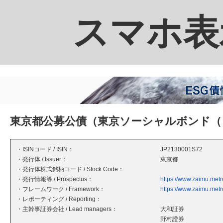
スマホ表
東京都公募公債（東京ソーシャルボンド（
・ISINコード / ISIN：
JP2130001S72
・発行体 / Issuer：
東京都
・発行体株式銘柄コード / Stock Code：
・発行情報等 / Prospectus：
https://www.zaimu.met
・フレームワーク / Framework：
https://www.zaimu.metr
・レポーティング / Reporting：
・主幹事証券会社 / Lead managers：
大和証券
野村證券