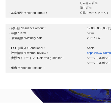
しんきん証券
岡三証券
・募集形態 / Offering format：
公募（ホールセール）
・発行額 / Issuance amount：
19,000,000,000
・年限 / Term：
5.0年
・償還期限 / Maturity date：
2031/06/20
・ESG債区分 / Bond label：
Social
・評価情報 / External review：
https://www.zaim
・参照ガイドライン / Referred guideline：
ソーシャルボンド原
ソーシャルボンド
・備考 / Other information：