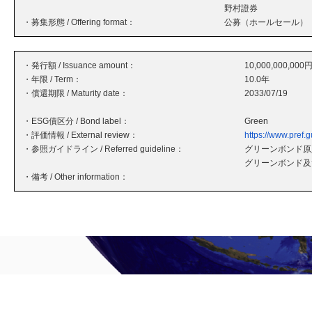
野村證券
・募集形態 / Offering format：
公募（ホールセール）
・発行額 / Issuance amount：
10,000,000,000
・年限 / Term：
10.0年
・償還期限 / Maturity date：
2033/07/19
・ESG債区分 / Bond label：
Green
・評価情報 / External review：
https://www.pref.
・参照ガイドライン / Referred guideline：
グリーンボンド原則
グリーンボンド及
・備考 / Other information：