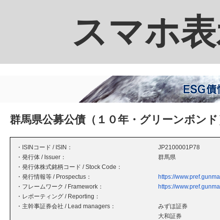
スマホ表
群馬県公募公債（１０年・グリーンボンド
・ISINコード / ISIN：
JP2100001P78
・発行体 / Issuer：
群馬県
・発行体株式銘柄コード / Stock Code：
・発行情報等 / Prospectus：
https://www.pref.gunma
・フレームワーク / Framework：
https://www.pref.gunma
・レポーティング / Reporting：
・主幹事証券会社 / Lead managers：
みずほ証券
大和証券