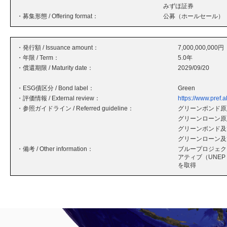
みずほ証券
・募集形態 / Offering format：
公募（ホールセール）
・発行額 / Issuance amount：
7,000,000,000円
・年限 / Term：
5.0年
・償還期限 / Maturity date：
2029/09/20
・ESG債区分 / Bond label：
Green
・評価情報 / External review：
https://www.pref.
・参照ガイドライン / Referred guideline：
グリーンボンド原則
グリーンローン原則
グリーンボンド及
グリーンローン及
・備考 / Other information：
ブループロジェク
アティブ（UNE
を取得