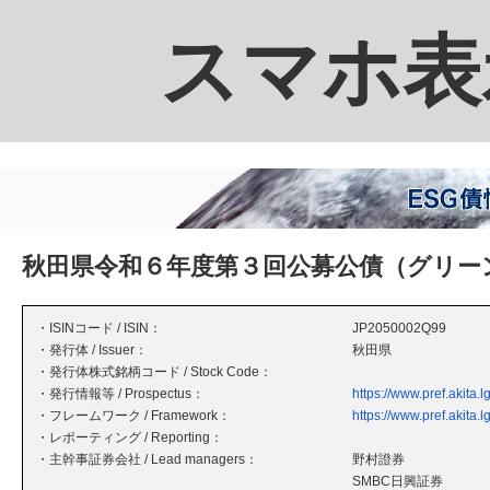
スマホ表
秋田県令和６年度第３回公募公債（グリー
・ISINコード / ISIN：
JP2050002Q99
・発行体 / Issuer：
秋田県
・発行体株式銘柄コード / Stock Code：
・発行情報等 / Prospectus：
https://www.pref.akita.
・フレームワーク / Framework：
https://www.pref.akita.
・レポーティング / Reporting：
・主幹事証券会社 / Lead managers：
野村證券
SMBC日興証券