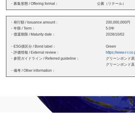
・募集形態 / Offering format：
公募（リテール）
・発行額 / Issuance amount：
200,000,000円
・年限 / Term：
5.0年
・償還期限 / Maturity date：
2028/10/02
・ESG債区分 / Bond label：
Green
・評価情報 / External review：
https://www.r-i.
・参照ガイドライン / Referred guideline：
グリーンボンド原則
グリーンボンド及
・備考 / Other information：