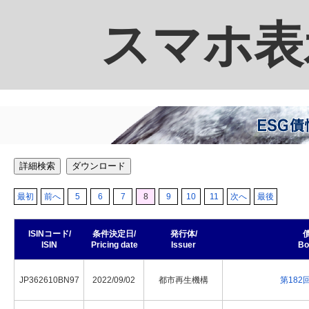
スマホ表
詳細検索
ダウンロード
最初
前へ
5
6
7
8
9
10
11
次へ
最後
ISINコード/
条件決定日/
発行体/
ISIN
Pricing date
Issuer
Bo
JP362610BN97
2022/09/02
都市再生機構
第18