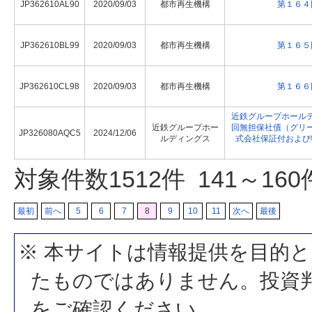
JP362610AL90
2020/09/03
都市再生機構
第１６４
JP362610BL99
2020/09/03
都市再生機構
第１６５
JP362610CL98
2020/09/03
都市再生機構
第１６６
近鉄グループホール
近鉄グループホー
回無担保社債（グリ
JP326080AQC5
2024/12/06
ルディングス
式会社保証付および
対象件数
1512
件 141～16
最初
前へ
5
6
7
8
9
10
11
次へ
最後
※ 本サイトは情報提供を目的
たものではありません。投資
をご確認ください。