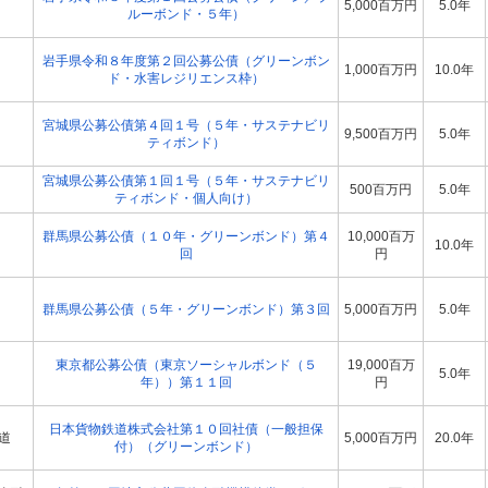
5,000百万円
5.0年
ルーボンド・５年）
岩手県令和８年度第２回公募公債（グリーンボン
1,000百万円
10.0年
ド・水害レジリエンス枠）
宮城県公募公債第４回１号（５年・サステナビリ
9,500百万円
5.0年
ティボンド）
宮城県公募公債第１回１号（５年・サステナビリ
500百万円
5.0年
ティボンド・個人向け）
群馬県公募公債（１０年・グリーンボンド）第４
10,000百万
10.0年
回
円
群馬県公募公債（５年・グリーンボンド）第３回
5,000百万円
5.0年
東京都公募公債（東京ソーシャルボンド（５
19,000百万
5.0年
年））第１１回
円
日本貨物鉄道株式会社第１０回社債（一般担保
道
5,000百万円
20.0年
付）（グリーンボンド）