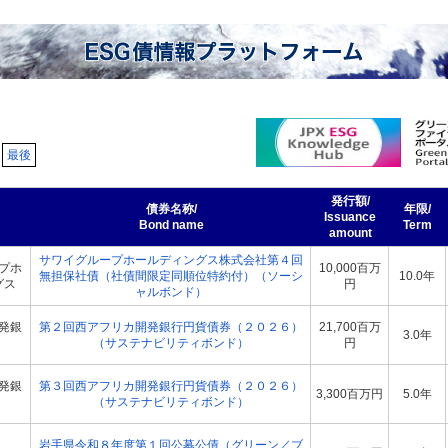
最後
発行額/
債券名称/
年限/
Issuance
Bond name
Term
amount
サワイグループホールディングス株式会社第４回
プホ
10,000百万
無担保社債（社債間限定同順位特約付）（ソーシ
10.0年
グス
円
ャルボンド）
発銀
第２回西アフリカ開発銀行円貨債券（２０２６）
21,700百万
3.0年
（サステナビリティボンド）
円
発銀
第３回西アフリカ開発銀行円貨債券（２０２６）
3,300百万円
5.0年
（サステナビリティボンド）
岩手県令和８年度第１回公募公債（グリーン／ブ