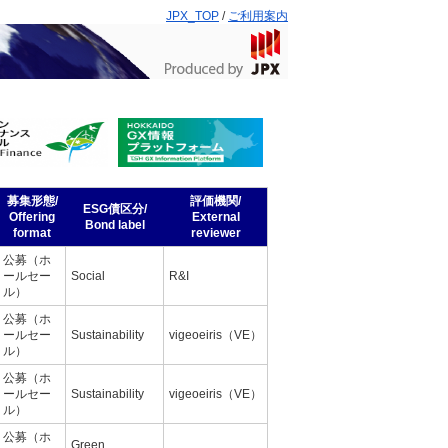
JPX_TOP
/
ご利用案内
募集形態/
評価機関/
ESG債区分/
Offering
External
Bond label
format
reviewer
公募（ホ
ールセー
Social
R&I
ル）
公募（ホ
ールセー
Sustainability
vigeoeiris（VE）
ル）
公募（ホ
ールセー
Sustainability
vigeoeiris（VE）
ル）
公募（ホ
Green