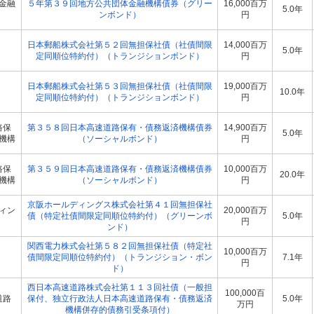
金融
５年第３９回地方公共団体金融機構債券（グリー
16,000百万
5.0年
ンボンド）
円
日本郵船株式会社第５２回無担保社債（社債間限
14,000百万
5.0年
定同順位特約付）（トランジションボンド）
円
日本郵船株式会社第５３回無担保社債（社債間限
19,000百万
10.0年
定同順位特約付）（トランジションボンド）
円
路保
第３５８回日本高速道路保有・債務返済機構債券
14,900百万
5.0年
機構
（ソーシャルボンド）
円
路保
第３５９回日本高速道路保有・債務返済機構債券
10,000百万
20.0年
機構
（ソーシャルボンド）
円
京阪ホールディングス株式会社第４１回無担保社
ィン
20,000百万
債（特定社債間限定同順位特約付）（グリーンボ
5.0年
円
ンド）
関西電力株式会社第５８２回無担保社債（特定社
10,000百万
債間限定同順位特約付）（トランジション・ボン
7.1年
円
ド）
西日本高速道路株式会社第１１３回社債（一般担
100,000百
道路
保付、独立行政法人日本高速道路保有・債務返済
5.0年
万円
機構併存的債務引受条項付）