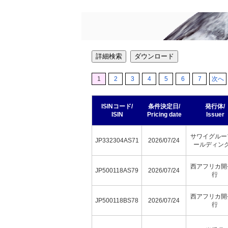
詳細検索
ダウンロード
1
2
3
4
5
6
7
次へ
ISINコード/
条件決定日/
発行体/
ISIN
Pricing date
Issuer
サワイグルー
JP332304AS71
2026/07/24
ールディン
西アフリカ開
JP500118AS79
2026/07/24
行
西アフリカ開
JP500118BS78
2026/07/24
行