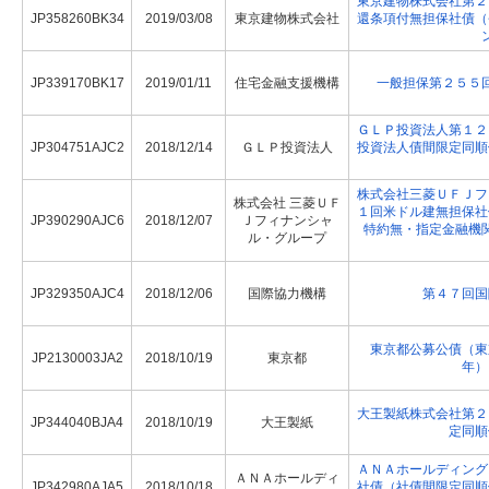
東京建物株式会社第２
JP358260BK34
2019/03/08
東京建物株式会社
還条項付無担保社債（
JP339170BK17
2019/01/11
住宅金融支援機構
一般担保第２５５
ＧＬＰ投資法人第１２
JP304751AJC2
2018/12/14
ＧＬＰ投資法人
投資法人債間限定同順
株式会社三菱ＵＦＪフ
株式会社 三菱ＵＦ
１回米ドル建無担保社
JP390290AJC6
2018/12/07
Ｊフィナンシャ
特約無・指定金融機
ル・グループ
JP329350AJC4
2018/12/06
国際協力機構
第４７回国
東京都公募公債（東
JP2130003JA2
2018/10/19
東京都
年）
大王製紙株式会社第２
JP344040BJA4
2018/10/19
大王製紙
定同順
ＡＮＡホールディング
ＡＮＡホールディ
JP342980AJA5
2018/10/18
社債（社債間限定同順