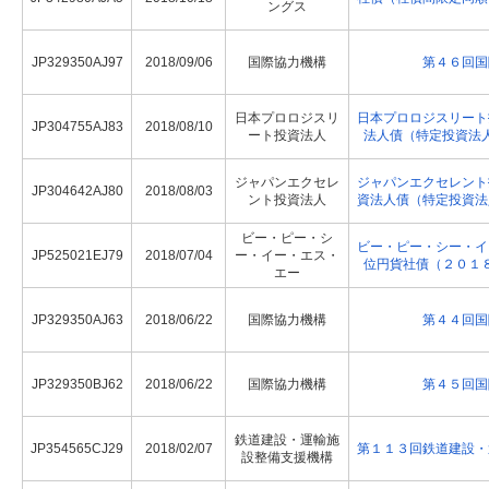
ングス
JP329350AJ97
2018/09/06
国際協力機構
第４６回国
日本プロロジスリ
日本プロロジスリート
JP304755AJ83
2018/08/10
ート投資法人
法人債（特定投資法
ジャパンエクセレ
ジャパンエクセレント
JP304642AJ80
2018/08/03
ント投資法人
資法人債（特定投資法
ビー・ピー・シ
ビー・ピー・シー・イ
JP525021EJ79
2018/07/04
ー・イー・エス・
位円貨社債（２０１
エー
JP329350AJ63
2018/06/22
国際協力機構
第４４回国
JP329350BJ62
2018/06/22
国際協力機構
第４５回国
鉄道建設・運輸施
JP354565CJ29
2018/02/07
第１１３回鉄道建設・
設整備支援機構