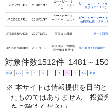
ビー・ピー・シ
ビー・ピー・シー・イ
JP525021EJ12
2018/01/17
ー・イー・エス・
社債（２０１８）
エー
ビー・ピー・シ
ビー・ピー・シー・イ
JP525021FJ11
2018/01/17
ー・イー・エス・
位円貨社債（２０１
エー
JP329350AHC8
2017/12/01
国際協力機構
第４３回国
鉄道建設・運輸施
JP354565BHB9
2017/11/17
第１０９回鉄道建設・
設整備支援機構
対象件数
1512
件 1481～1
最初
前へ
70
71
72
73
74
75
76
次へ
最後
※ 本サイトは情報提供を目的
たものではありません。投資
をご確認ください。