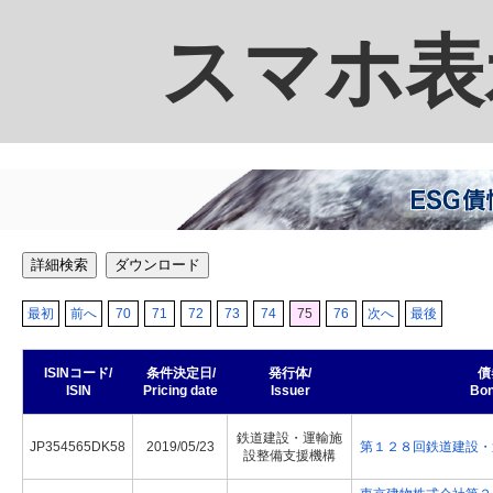
スマホ表
詳細検索
ダウンロード
最初
前へ
70
71
72
73
74
75
76
次へ
最後
ISINコード/
条件決定日/
発行体/
債
ISIN
Pricing date
Issuer
Bo
鉄道建設・運輸施
JP354565DK58
2019/05/23
第１２８回鉄道建設・
設整備支援機構