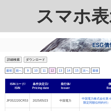
スマホ表
詳細検索
ダウンロード
最初
前へ
9
10
11
12
13
14
15
次へ
最後
ISINコード/
条件決定日/
発行体/
債
ISIN
Pricing date
Issuer
Bo
中国電力株式会社第
JP352220CR53
2025/05/23
中国電力
限定同順位特約付）