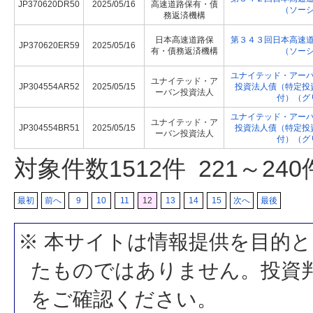
JP370620DR50
2025/05/16
高速道路保有・債
（ソー
務返済機構
日本高速道路保
第３４３回日本高速
JP370620ER59
2025/05/16
有・債務返済機構
（ソー
ユナイテッド・アー
ユナイテッド・ア
JP304554AR52
2025/05/15
投資法人債（特定投
ーバン投資法人
付）（グ
ユナイテッド・アー
ユナイテッド・ア
JP304554BR51
2025/05/15
投資法人債（特定投
ーバン投資法人
付）（グ
対象件数
1512
件 221～24
最初
前へ
9
10
11
12
13
14
15
次へ
最後
※ 本サイトは情報提供を目的
たものではありません。投資
をご確認ください。