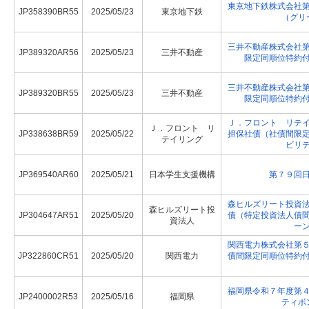
東京地下鉄株式会社
JP358390BR55
2025/05/23
東京地下鉄
（グリ
三井不動産株式会社
JP389320AR56
2025/05/23
三井不動産
限定同順位特約
三井不動産株式会社
JP389320BR55
2025/05/23
三井不動産
限定同順位特約
Ｊ．フロント リテ
Ｊ．フロント リ
JP338638BR59
2025/05/22
担保社債（社債間限
テイリング
ビリ
JP369540AR60
2025/05/21
日本学生支援機構
第７９回
森ヒルズリート投資
森ヒルズリート投
JP304647AR51
2025/05/20
債（特定投資法人債
資法人
ー
関西電力株式会社第
JP322860CR51
2025/05/20
関西電力
債間限定同順位特約
福岡県令和７年度第
JP2400002R53
2025/05/16
福岡県
ティボ