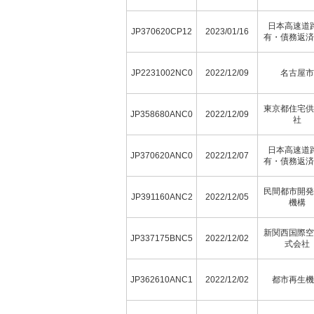
日本高速道
JP370620CP12
2023/01/16
有・債務返済
JP2231002NC0
2022/12/09
名古屋市
東京都住宅供
JP358680ANC0
2022/12/09
社
日本高速道
JP370620ANC0
2022/12/07
有・債務返済
民間都市開発
JP391160ANC2
2022/12/05
機構
新関西国際空
JP337175BNC5
2022/12/02
式会社
JP362610ANC1
2022/12/02
都市再生機