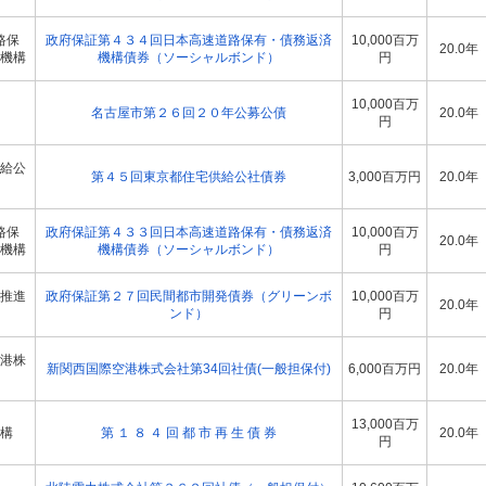
路保
政府保証第４３４回日本高速道路保有・債務返済
10,000百万
20.0年
機構
機構債券（ソーシャルボンド）
円
10,000百万
名古屋市第２６回２０年公募公債
20.0年
円
給公
第４５回東京都住宅供給公社債券
3,000百万円
20.0年
路保
政府保証第４３３回日本高速道路保有・債務返済
10,000百万
20.0年
機構
機構債券（ソーシャルボンド）
円
推進
政府保証第２７回民間都市開発債券（グリーンボ
10,000百万
20.0年
ンド）
円
港株
新関西国際空港株式会社第34回社債(一般担保付)
6,000百万円
20.0年
13,000百万
構
第 １ ８ ４ 回 都 市 再 生 債 券
20.0年
円