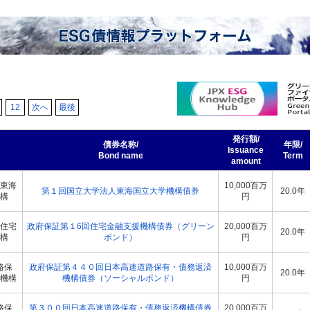
12
次へ
最後
発行額/
債券名称/
年限/
Issuance
Bond name
Term
amount
東海
10,000百万
第１回国立大学法人東海国立大学機構債券
20.0年
構
円
住宅
政府保証第１6回住宅金融支援機構債券（グリーン
20,000百万
20.0年
構
ボンド）
円
路保
政府保証第４４０回日本高速道路保有・債務返済
10,000百万
20.0年
機構
機構債券（ソーシャルボンド）
円
路保
第３００回日本高速道路保有・債務返済機構債券
20,000百万