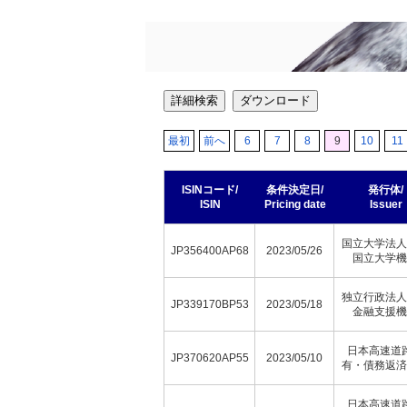
詳細検索
ダウンロード
最初
前へ
6
7
8
9
10
11
ISINコード/
条件決定日/
発行体/
ISIN
Pricing date
Issuer
国立大学法人
JP356400AP68
2023/05/26
国立大学機
独立行政法人
JP339170BP53
2023/05/18
金融支援機
日本高速道
JP370620AP55
2023/05/10
有・債務返済
日本高速道