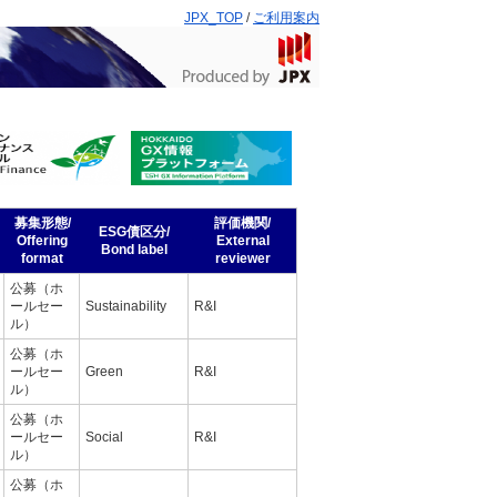
JPX_TOP
/
ご利用案内
募集形態/
評価機関/
ESG債区分/
Offering
External
Bond label
format
reviewer
公募（ホ
ールセー
Sustainability
R&I
ル）
公募（ホ
ールセー
Green
R&I
ル）
公募（ホ
ールセー
Social
R&I
ル）
公募（ホ