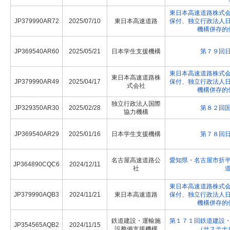
東日本高速道路株式
JP379990AR72
2025/07/10
東日本高速道路
保付、独立行政法人
機構併存的
JP369540AR60
2025/05/21
日本学生支援機構
第７９回
東日本高速道路株式
東日本高速道路株
JP379990AR49
2025/04/17
保付、独立行政法人
式会社
機構併存的
独立行政法人国際
JP329350AR30
2025/02/28
第８２回
協力機構
JP369540AR29
2025/01/16
日本学生支援機構
第７８回
名古屋高速道路公
愛知県・名古屋市折
JP364890CQC6
2024/12/11
社
東日本高速道路株式
JP379990AQB3
2024/11/21
東日本高速道路
保付、独立行政法人
機構併存的
鉄道建設・運輸施
第１７１回鉄道建設
JP354565AQB2
2024/11/15
設整備支援機構
（サステナ