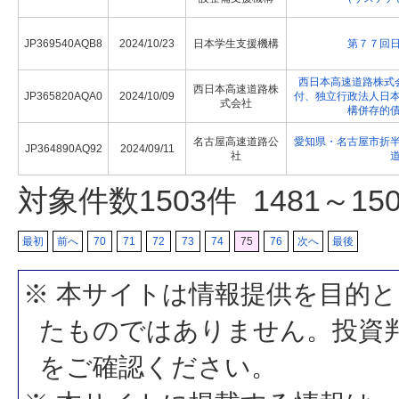
JP369540AQB8
2024/10/23
日本学生支援機構
第７７回
西日本高速道路株式
西日本高速道路株
JP365820AQA0
2024/10/09
付、独立行政法人日
式会社
構併存的
名古屋高速道路公
愛知県・名古屋市折
JP364890AQ92
2024/09/11
社
対象件数
1503
件 1481～1
最初
前へ
70
71
72
73
74
75
76
次へ
最後
※ 本サイトは情報提供を目的
たものではありません。投資
をご確認ください。