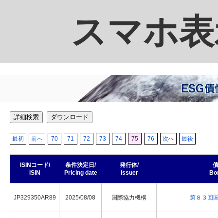
スマホ表
詳細検索
ダウンロード
最初
前へ
70
71
72
73
74
75
76
次へ
最後
ISINコード/
条件決定日/
発行体/
債
ISIN
Pricing date
Issuer
Bo
JP329350AR89
2025/08/08
国際協力機構
第８３回