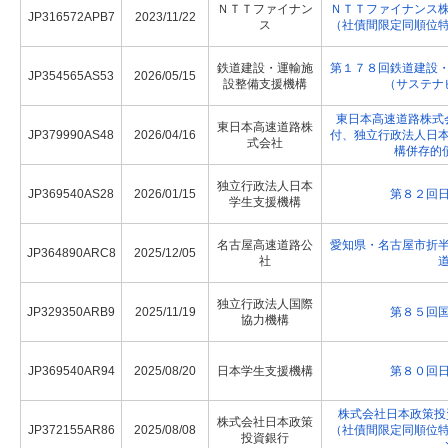
ＮＴＴファイナン
ＮＴＴファイナンス
JP316572APB7
2023/11/22
ス
（社債間限定同順位
鉄道建設・運輸施
第１７８回鉄道建設
JP354565AS53
2026/05/15
設整備支援機構
（サステナ
東日本高速道路株式会
東日本高速道路株
JP379990AS48
2026/04/16
付、独立行政法人日
式会社
構併存的
独立行政法人日本
JP369540AS28
2026/01/15
第８２回
学生支援機構
名古屋高速道路公
愛知県・名古屋市折
JP364890ARC8
2025/12/05
社
独立行政法人国際
JP329350ARB9
2025/11/19
第８５回
協力機構
JP369540AR94
2025/08/20
日本学生支援機構
第８０回
株式会社日本政策投
株式会社日本政策
JP372155AR86
2025/08/08
（社債間限定同順位
投資銀行