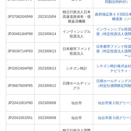
同順位特約付）
独立行政法人日本
政府保証第４５5回日
JP370620APA9
2023/10/04
高速道路保有・債
構債券（ソ
務返済機構
インヴィンシブル投
インヴィンシブル
JP304619AP99
2023/09/14
債（特定投資法人債
投資法人
ー
日本都市ファンド投
日本都市ファンド
JP303971AP93
2023/09/13
債（特定投資法人債
投資法人
ー
シチズン時計株式会
JP335240AP90
2023/09/13
シチズン時計
ナビリティ
日揮ホールディング
日揮ホールディン
JP366760AP95
2023/09/12
（特定社債間限定同
グス
JP2041001P90
2023/09/08
仙台市
仙台市第２回グリー
JP2041001PA1
2023/09/08
仙台市
仙台市第３回グリー
独立行政法人国際