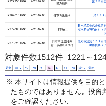
JP329350AP99
2023/09/08
第７５回
協力機構
JP362610AP96
2023/09/08
都市再生機構
第１８９
日本精工株式会社第
JP372080AP96
2023/09/05
日本精工
定同順位特約付）（
日本高速道路保
政府保証第４５２回
JP370620AP97
2023/09/04
有・債務返済機構
機構債券（
対象件数
1512
件 1221～1
最初
前へ
59
60
61
62
63
64
65
次へ
最後
※ 本サイトは情報提供を目的
たものではありません。投資
をご確認ください。