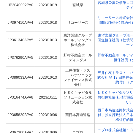
宮城県公募公債第１
JP2040002PA0
2023/10/19
宮城県
テ
リコーリース株式会
JP397410APA4
2023/10/18
リコーリース
間限定同順位特約付
東洋製罐グループ
東洋製罐グループホー
JP361340APA5
2023/10/13
ホールディングス
回無担保社債（社債
株式会社
ー
野村不動産ホール
野村不動産ホールデ
JP376290APA5
2023/10/13
ディングス
担保社債（
三井住友トラス
三井住友トラスト・
ト・パナソニック
JP389033APA4
2023/10/13
式会社 第 13 回無
ファイナンス株式
約付）（
会社
ＮＥＣキャピタル
ＮＥＣキャピタルソリ
JP316474APA8
2023/10/11
ソリューション株
無担保社債(社債間限
式会社
リテ
西日本高速道路株式
JP365820BPA0
2023/10/06
西日本高速道路
付、独立行政法人日
構併存的
ニプロ株式会社第１
JP367360APA7
2023/10/06
ニプロ