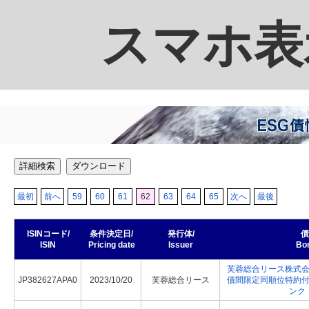
スマホ表
詳細検索
ダウンロード
最初
前へ
59
60
61
62
63
64
65
次へ
最後
ISINコード/
条件決定日/
発行体/
債
ISIN
Pricing date
Issuer
Bo
芙蓉総合リース株式
JP382627APA0
2023/10/20
芙蓉総合リース
債間限定同順位特約
ンク