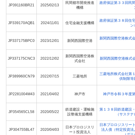
民間都市開発推進
政府保証第３３回民
JP391160BR21
2025/02/13
機構
政府保証第３８回住
JP339170AQB1
2024/11/01
住宅金融支援機構
ン
新関西国際空港株式
JP337175BPC0
2023/12/01
新関西国際空港
新関西国際空港株
JP337175CNC3
2022/12/02
新関西国際空港株式会
式会社
三菱地所株式会社第
JP389960CN79
2022/07/15
三菱地所
供制限等
JP2281004M43
2021/04/02
神戸市
神戸市令和３年度
鉄道建設・運輸施
第１３８回鉄道建設
JP354565CL58
2020/05/22
設整備支援機構
（サステナ
日本プロロジスリー
日本プロロジスリ
JP304755BL47
2020/04/03
法人債（特定投資法
ート投資法人
（グリ