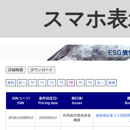
スマホ表
詳細検索
ダウンロード
最初
前へ
70
71
72
73
74
75
76
次へ
最後
ISINコード/
条件決定日/
発行体/
債
ISIN
Pricing date
Issuer
Bo
民間都市開発推進
政府保証第３５回民
JP391160BR54
2025/05/14
機構