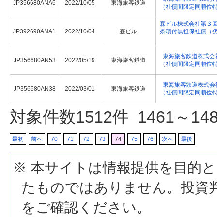
JP356680ANA6
2022/10/05
東海旅客鉄道
（社債間限定同順位
森ビル株式会社第３
JP392690ANA1
2022/10/04
森ビル
条項付無担保社債（
東海旅客鉄道株式会
JP356680AN53
2022/05/19
東海旅客鉄道
（社債間限定同順位
東海旅客鉄道株式会
JP356680AN38
2022/03/01
東海旅客鉄道
（社債間限定同順位
対象件数
1512
件 1461～1
最初
前へ
70
71
72
73
74
75
76
次へ
最後
※ 本サイトは情報提供を目的
たものではありません。投資
をご確認ください。