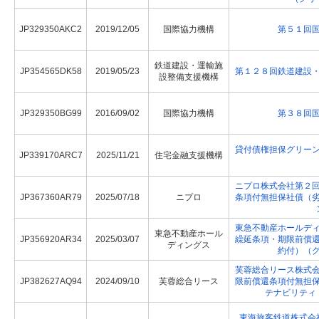
JP329350AKC2
2019/12/05
国際協力機構
第５１回
鉄道建設・運輸施
JP354565DK58
2019/05/23
第１２８回鉄道建設
設整備支援機構
JP329350BG99
2016/09/02
国際協力機構
第３８回
貸付債権担保グリー
JP339170ARC7
2025/11/21
住宅金融支援機構
ニプロ株式会社第２
JP367360AR79
2025/07/18
ニプロ
条項付無担保社債（
東急不動産ホールデ
東急不動産ホール
JP356920AR34
2025/03/07
繰延条項・期限前償
ディングス
約付）（
芙蓉総合リース株式
JP382627AQ94
2024/09/10
芙蓉総合リース
限前償還条項付無担
テナビリティ
東海旅客鉄道株式会