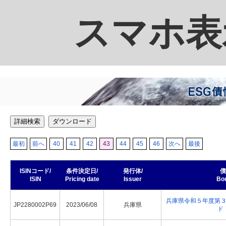
スマホ表
詳細検索
ダウンロード
最初
前へ
40
41
42
43
44
45
46
次へ
最後
ISINコード/
条件決定日/
発行体/
債
ISIN
Pricing date
Issuer
Bo
兵庫県令和５年度第
JP2280002P69
2023/06/08
兵庫県
ド