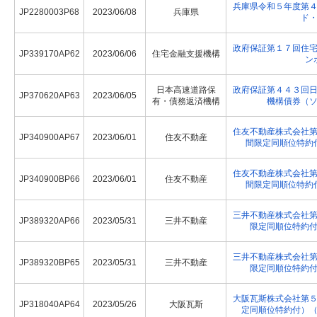
兵庫県令和５年度第
JP2280003P68
2023/06/08
兵庫県
ド
政府保証第１７回住
JP339170AP62
2023/06/06
住宅金融支援機構
ン
日本高速道路保
政府保証第４４３回
JP370620AP63
2023/06/05
有・債務返済機構
機構債券（
住友不動産株式会社
JP340900AP67
2023/06/01
住友不動産
間限定同順位特約
住友不動産株式会社
JP340900BP66
2023/06/01
住友不動産
間限定同順位特約
三井不動産株式会社
JP389320AP66
2023/05/31
三井不動産
限定同順位特約
三井不動産株式会社
JP389320BP65
2023/05/31
三井不動産
限定同順位特約
大阪瓦斯株式会社第
JP318040AP64
2023/05/26
大阪瓦斯
定同順位特約付）