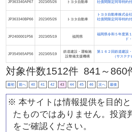
JP363340AP67
2023/05/26
トヨタ自動車
社債間限定同等特約
トヨタ自動車株式会
JP363340BP66
2023/05/26
トヨタ自動車
社債間限定同等特約
福岡県令和５年度第
JP2400001P56
2023/05/19
福岡県
ド
鉄道建設・運輸施
第１６２回鉄道建設
JP354565AP56
2023/05/19
設整備支援機構
（サステナ
対象件数
1512
件 841～86
最初
前へ
40
41
42
43
44
45
46
次へ
最後
※ 本サイトは情報提供を目的
たものではありません。投資
をご確認ください。