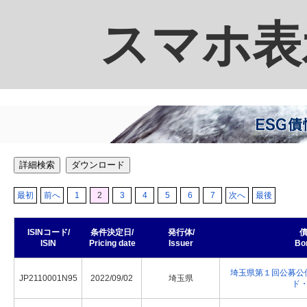
スマホ表
詳細検索
ダウンロード
最初
前へ
1
2
3
4
5
6
7
次へ
最後
ISINコード/
条件決定日/
発行体/
債
ISIN
Pricing date
Issuer
Bo
埼玉県第１回公募公
JP2110001N95
2022/09/02
埼玉県
ド