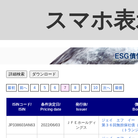
スマホ表
詳細検索
ダウンロード
最初
前へ
4
5
6
7
8
9
10
次へ
最後
ISINコード/
条件決定日/
発行体/
債
ISIN
Pricing date
Issuer
Bo
ジェイ エフ イー
ＪＦＥホールディ
JP338603AN63
2022/06/03
第３６回無担保社債
ングス
（トラン