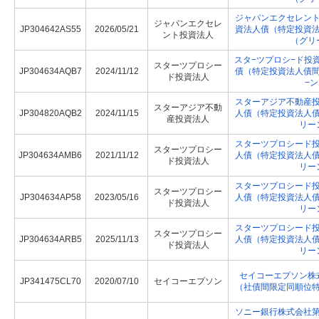
ジャパンエクセレン
ジャパンエクセレ
JP304642AS55
2026/05/21
資法人債（特定投資
ント投資法人
（グリ
スタ−ツプロシ−ド投
スターツプロシー
JP304634AQB7
2024/11/12
債（特定投資法人債
ド投資法人
−
スターアジア不動産
スターアジア不動
JP304820AQB2
2024/11/15
人債（特定投資法人
産投資法人
リー
スターツプロシード
スターツプロシー
JP304634AMB6
2021/11/12
人債（特定投資法人
ド投資法人
リー
スターツプロシード
スターツプロシー
JP304634AP58
2023/05/16
人債（特定投資法人
ド投資法人
リー
スターツプロシード
スターツプロシー
JP304634ARB5
2025/11/13
人債（特定投資法人
ド投資法人
リー
セイコーエプソン株
JP341475CL70
2020/07/10
セイコーエプソン
（社債間限定同順位
ソニー銀行株式会社