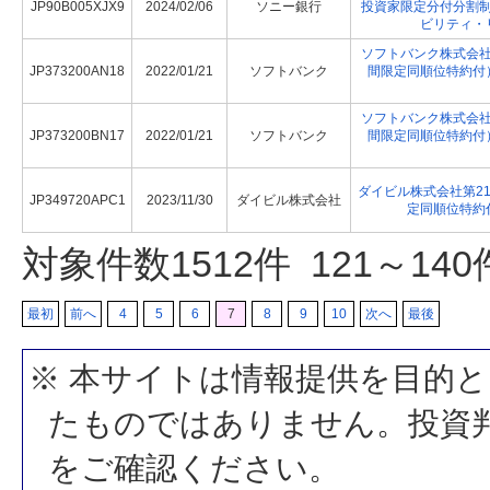
JP90B005XJX9
2024/02/06
ソニー銀行
投資家限定分付分割
ビリティ・
ソフトバンク株式会
JP373200AN18
2022/01/21
ソフトバンク
間限定同順位特約付
ソフトバンク株式会
JP373200BN17
2022/01/21
ソフトバンク
間限定同順位特約付
ダイビル株式会社第2
JP349720APC1
2023/11/30
ダイビル株式会社
定同順位特約付
対象件数
1512
件 121～14
最初
前へ
4
5
6
7
8
9
10
次へ
最後
※ 本サイトは情報提供を目的
たものではありません。投資
をご確認ください。