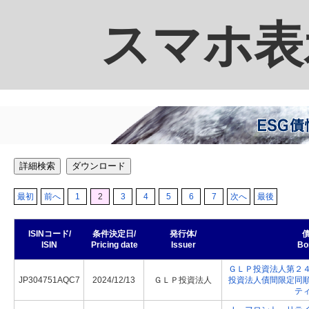
スマホ表
詳細検索
ダウンロード
最初
前へ
1
2
3
4
5
6
7
次へ
最後
ISINコード/
条件決定日/
発行体/
債
ISIN
Pricing date
Issuer
Bo
ＧＬＰ投資法人第２
JP304751AQC7
2024/12/13
ＧＬＰ投資法人
投資法人債間限定同
テ