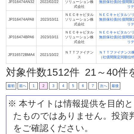
JP316474AN32
2022/02/22
ソリューション株
無担保社債(社債間限
式会社
リテ
ＮＥＣキャピタル
ＮＥＣキャピタルソリ
JP316474APA8
2023/10/11
ソリューション株
無担保社債(社債間限
式会社
リテ
ＮＥＣキャピタル
ＮＥＣキャピタルソリ
JP316474BPA6
2023/10/11
ソリューション株
無担保社債(社債間限
式会社
リテ
ＮＴＴファイナン
ＮＴＴファイナンス
JP316572BMA4
2021/10/22
ス
（社債間限定同順位
対象件数
1512
件 21～40
最初
前へ
1
2
3
4
5
6
7
次へ
最後
※ 本サイトは情報提供を目的
たものではありません。投資
をご確認ください。